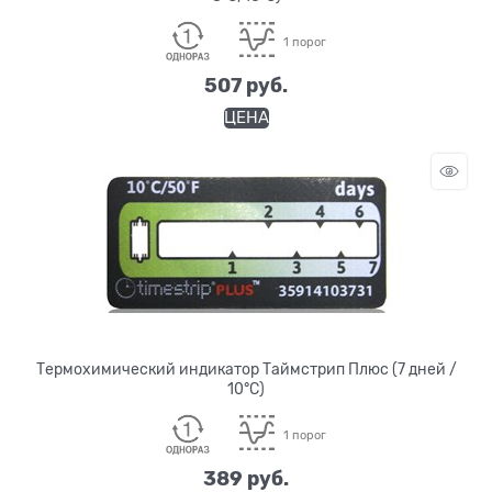
1 порог
507
 руб.
ЦЕНА
Термохимический индикатор Таймстрип Плюс (7 дней /
10°C)
1 порог
389
 руб.